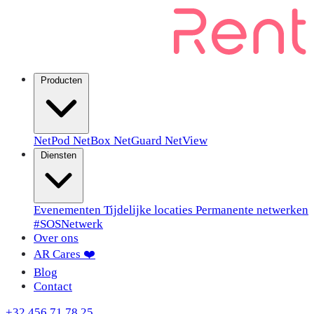
Producten
NetPod
NetBox
NetGuard
NetView
Diensten
Evenementen
Tijdelijke locaties
Permanente netwerken
#SOSNetwerk
Over ons
AR Cares ❤️
Blog
Contact
+32 456 71 78 25