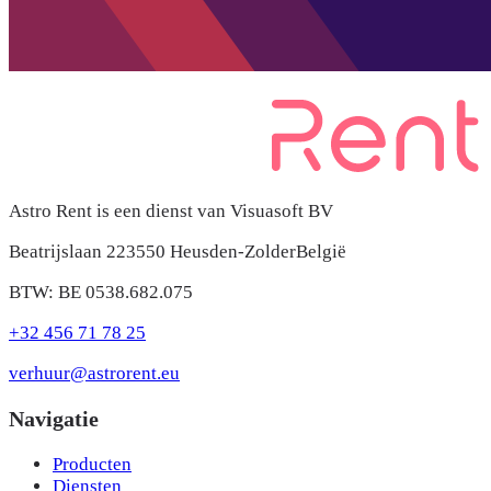
Astro Rent is een dienst van Visuasoft BV
Beatrijslaan 22
3550 Heusden-Zolder
België
BTW: BE 0538.682.075
+32 456 71 78 25
verhuur@astrorent.eu
Navigatie
Producten
Diensten