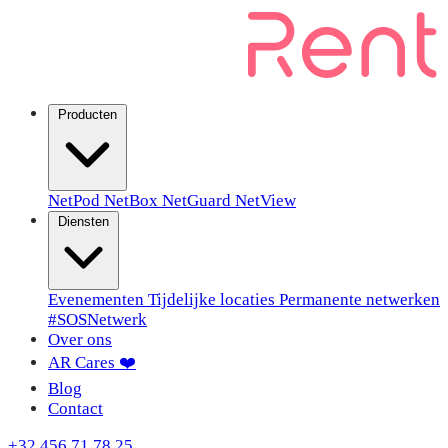
Producten
NetPod
NetBox
NetGuard
NetView
Diensten
Evenementen
Tijdelijke locaties
Permanente netwerken
#SOSNetwerk
Over ons
AR Cares ❤️
Blog
Contact
+32 456 71 78 25