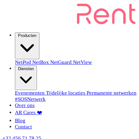
Producten
NetPod
NetBox
NetGuard
NetView
Diensten
Evenementen
Tijdelijke locaties
Permanente netwerken
#SOSNetwerk
Over ons
AR Cares ❤️
Blog
Contact
+32 456 71 78 25