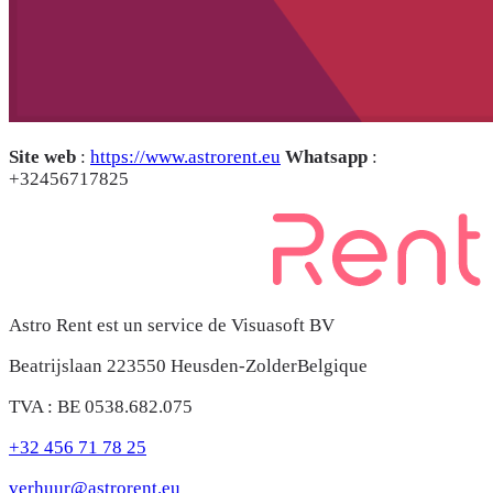
Site web
:
https://www.astrorent.eu
Whatsapp
:
+32456717825
Astro Rent est un service de Visuasoft BV
Beatrijslaan 22
3550 Heusden-Zolder
Belgique
TVA : BE 0538.682.075
+32 456 71 78 25
verhuur@astrorent.eu