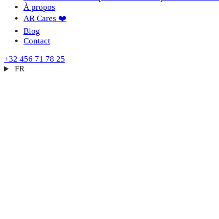
À propos
AR Cares ❤️
Blog
Contact
+32 456 71 78 25
FR