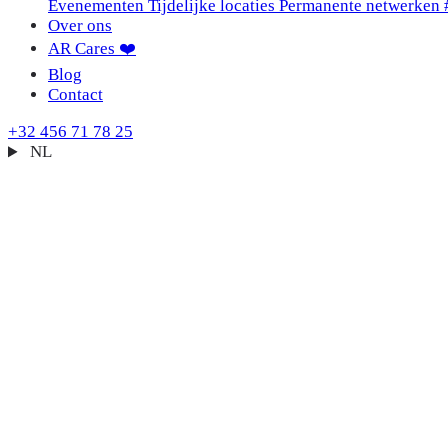
Evenementen
Tijdelijke locaties
Permanente netwerken
Over ons
AR Cares ❤️
Blog
Contact
+32 456 71 78 25
NL